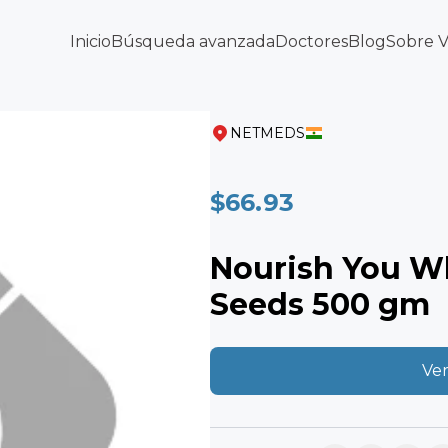
Inicio
Búsqueda avanzada
Doctores
Blog
Sobre 
NETMEDS
$66.93
Nourish You W
Seeds 500 gm
Ver