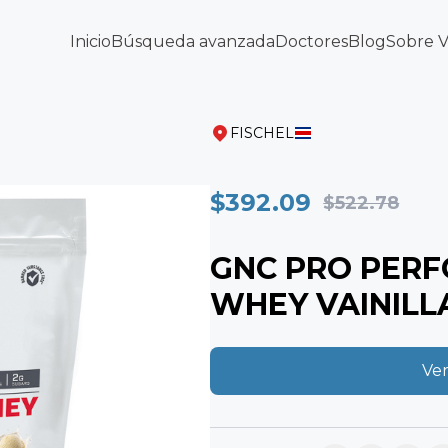
Inicio
Búsqueda avanzada
Doctores
Blog
Sobre 
FISCHEL
$392.09
$522.78
GNC PRO PER
WHEY VAINILLA
Ver