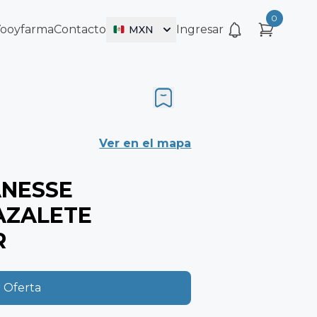
0
Vooyfarma
Contacto
Ingresar
MXN
Ver en el mapa
ANESSE
AZALETE
R
 Oferta