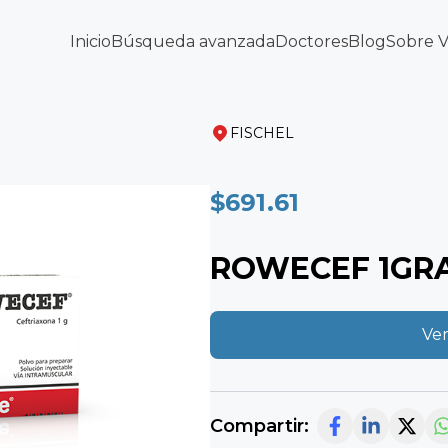
Inicio
Búsqueda avanzada
Doctores
Blog
Sobre 
FISCHEL
$691.61
ROWECEF 1GRA
Ver
Compartir: