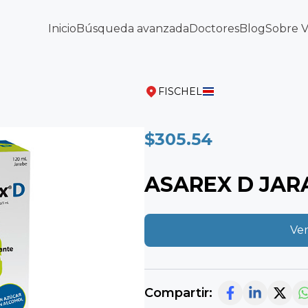
Inicio
Búsqueda avanzada
Doctores
Blog
Sobre 
FISCHEL
$305.54
ASAREX D JAR
Ver
Compartir: